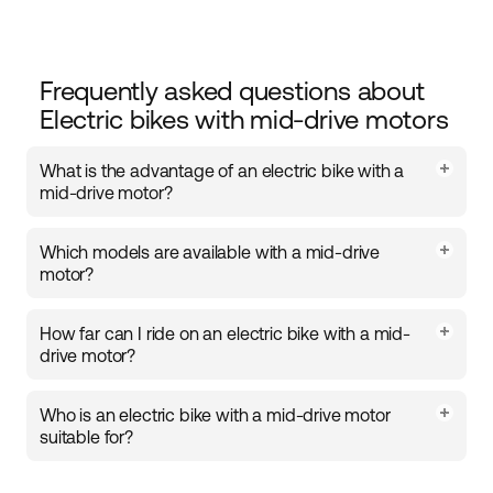
Frequently asked questions about
Electric bikes with mid-drive motors
What is the advantage of an electric bike with a
mid-drive motor?
A mid-drive motor is positioned in the center of the
Which models are available with a mid-drive
bike’s frame, providing balanced weight distribution
motor?
and a stable ride. It makes starting, accelerating, and
maneuvering easier, while delivering smooth and
Ecoride offers several models with a mid-drive motor,
efficient electric assistance on both short and long
How far can I ride on an electric bike with a mid-
including the
Tripper 4 Hybrid
,
Ambassador 4
, and
rides.
drive motor?
Ambassador 3 M5
. Each model is available in
different configurations with either a belt or chain
The range depends on the model and motor:
drive, as well as disc or coaster brakes, making it easy
Who is an electric bike with a mid-drive motor
to find an electric bike that fits your needs.
suitable for?
It’s ideal for those who want a stable and well-