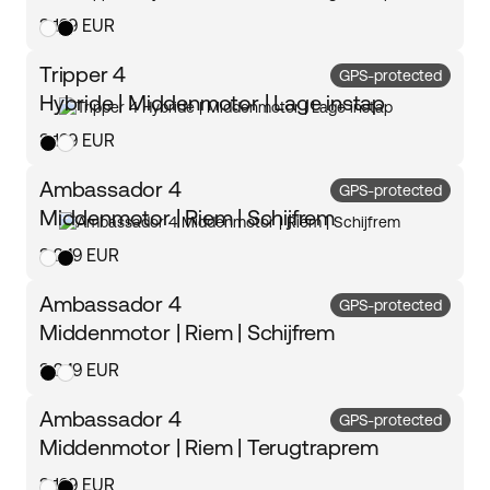
elektrische fiets met middenmotor bij Ecoride en ervaar
3 199 EUR
het verschil in kracht en comfort.
Tripper 4
GPS-protected
Hybride | Middenmotor | Lage instap
3 199 EUR
Ambassador 4
GPS-protected
Middenmotor | Riem | Schijfrem
3 249 EUR
Ambassador 4
GPS-protected
Middenmotor | Riem | Schijfrem
3 249 EUR
Ambassador 4
GPS-protected
Middenmotor | Riem | Terugtraprem
3 199 EUR