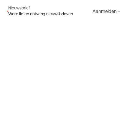
Nieuwsbrief
Aanmelden
Word lid en ontvang nieuwsbrieven
E-mail
Ik ga akkoord met Ecoride's
Privacybeleid
Aanmelden