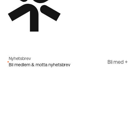
Nyhetsbrev
Bli med
Bli medlem & motta nyhetsbrev
E-post
Jeg godtar Ecorides
Personvernerklæring
Registrer deg