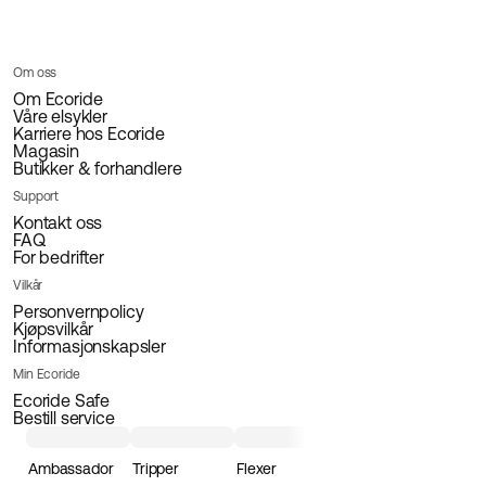
22 995 NOK
Om oss
Om Ecoride
Våre elsykler
Karriere hos Ecoride
Magasin
Butikker & forhandlere
Support
Kontakt oss
FAQ
For bedrifter
Vilkår
Personvernpolicy
Kjøpsvilkår
Informasjonskapsler
Min Ecoride
Ecoride Safe
Bestill service
Ambassador
Tripper
Flexer
Loader