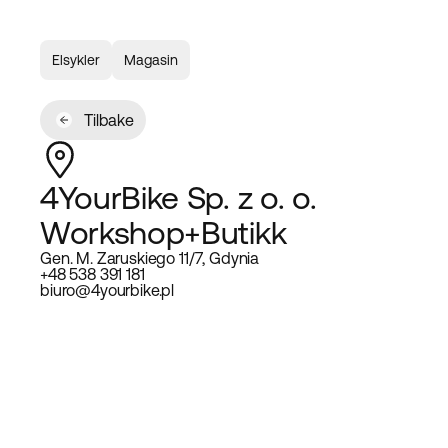
Elsykler
Magasin
Tilbake
4YourBike Sp. z o. o.
Workshop+Butikk
Gen. M. Zaruskiego 11/7, Gdynia
+48 538 391 181
biuro@4yourbike.pl