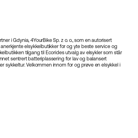
tner i Gdynia, 4YourBike Sp. z o. o., som en autorisert
g anerkjente elsykkelbutikker for og yte beste service og
elbutikken tilgang til Ecorides utvalg av elsykler som står
net sentrert batteriplassering for lav og balansert
ker sykkeltur. Velkommen innom for og prøve en elsykkel i