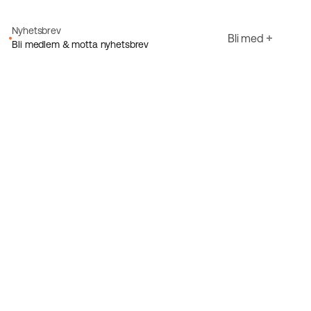
Nyhetsbrev
Bli med
Bli medlem & motta nyhetsbrev
E-post
Jeg godtar Ecorides
Personvernerklæring
Registrer deg