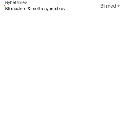
Nyhetsbrev
Bli med
Bli medlem & motta nyhetsbrev
E-post
Jeg godtar Ecorides
Personvernerklæring
Registrer deg