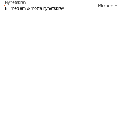
Nyhetsbrev
Bli med
Bli medlem & motta nyhetsbrev
E-post
Jeg godtar Ecorides
Personvernerklæring
Registrer deg