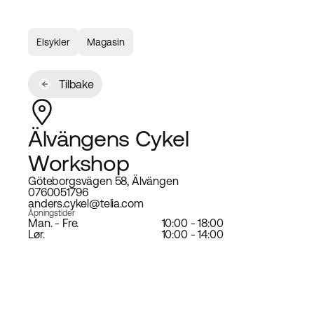
Elsykler
Magasin
Tilbake
Älvängens Cykel
Workshop
Göteborgsvägen 58, Älvängen
0760051796
anders.cykel@telia.com
Åpningstider
Man. - Fre.
10:00 - 18:00
Lør.
10:00 - 14:00