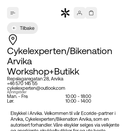
Tilbake
Cykelexperten/Bikenation
Arvika
Workshop+Butikk
Repslagaregatan 28, Arvika
+46 570 145 55
cykelexperten@outlook.com
Åpningstider
Man. - Fre.
10:00 - 18:00
Lør.
10:00 - 14:00
Elsykkel i Arvika. Velkommen til vår Ecoride-partner i
Arvika, Cykelexperten/Bikenation Arvika, som en
autorisert forhandler. Våre elsykler selges via velkjente
og anerkjente elsykkelbutikker for og yte beste