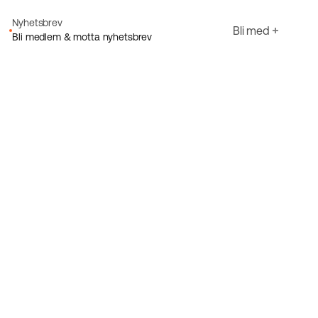
Nyhetsbrev
Bli med
Bli medlem & motta nyhetsbrev
E-post
Jeg godtar Ecorides
Personvernerklæring
Registrer deg