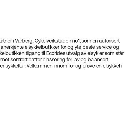
artner i Varberg, Cykelverkstaden no.1, som en autorisert
g anerkjente elsykkelbutikker for og yte beste service og
elbutikken tilgang til Ecorides utvalg av elsykler som står
net sentrert batteriplassering for lav og balansert
ker sykkeltur. Velkommen innom for og prøve en elsykkel i