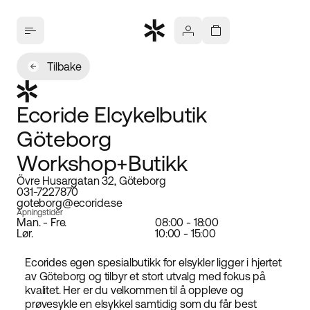
Tilbake
Ecoride Elcykelbutik
Göteborg
Workshop+Butikk
Övre Husargatan 32, Göteborg
031-7227870
goteborg@ecoride.se
Åpningstider
Man. - Fre.
08:00 - 18:00
Lør.
10:00 - 15:00
Ecorides egen spesialbutikk for elsykler ligger i hjertet
av Göteborg og tilbyr et stort utvalg med fokus på
kvalitet. Her er du velkommen til å oppleve og
prøvesykle en elsykkel samtidig som du får best