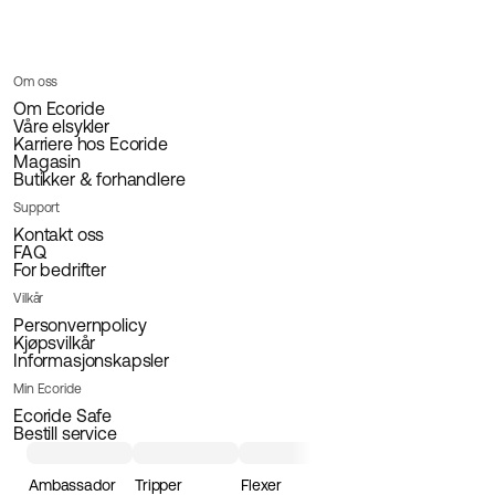
Om oss
Om Ecoride
Våre elsykler
Karriere hos Ecoride
Magasin
Butikker & forhandlere
Support
Kontakt oss
FAQ
For bedrifter
Vilkår
Personvernpolicy
Kjøpsvilkår
Informasjonskapsler
Min Ecoride
Ecoride Safe
Bestill service
Ambassador
Tripper
Flexer
Loader