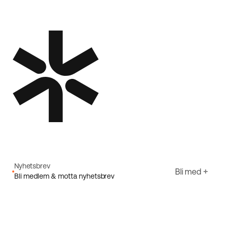
Nyhetsbrev
Bli med
Bli medlem & motta nyhetsbrev
E-post
Jeg godtar Ecorides
Personvernerklæring