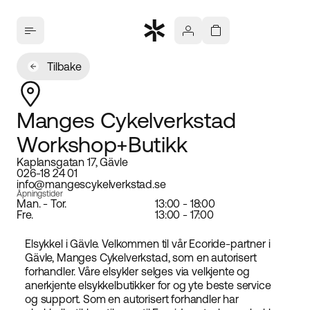
Tilbake
Manges Cykelverkstad
Workshop+Butikk
Kaplansgatan 17, Gävle
026-18 24 01
info@mangescykelverkstad.se
Åpningstider
Man. - Tor.
13:00 - 18:00
Fre.
13:00 - 17:00
Elsykkel i Gävle. Velkommen til vår Ecoride-partner i
Gävle, Manges Cykelverkstad, som en autorisert
forhandler. Våre elsykler selges via velkjente og
anerkjente elsykkelbutikker for og yte beste service
og support. Som en autorisert forhandler har