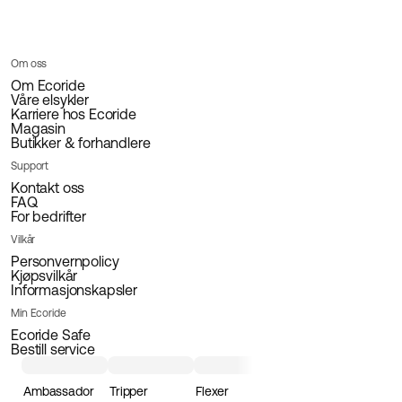
Om oss
Om Ecoride
Våre elsykler
Karriere hos Ecoride
Magasin
Butikker & forhandlere
Support
Kontakt oss
FAQ
For bedrifter
Vilkår
Personvernpolicy
Kjøpsvilkår
Informasjonskapsler
Min Ecoride
Ecoride Safe
Bestill service
Ambassador
Tripper
Flexer
Loader