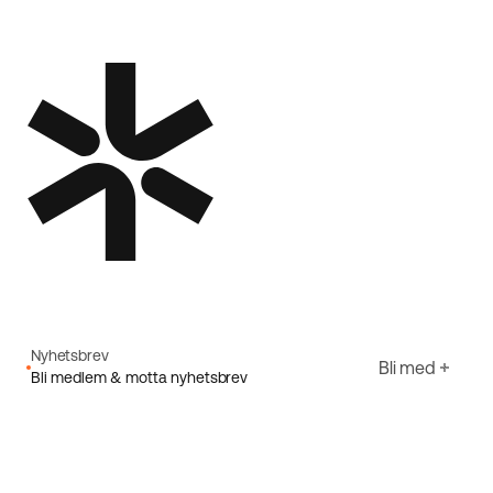
Nyhetsbrev
Bli med
Bli medlem & motta nyhetsbrev
E-post
Jeg godtar Ecorides
Personvernerklæring