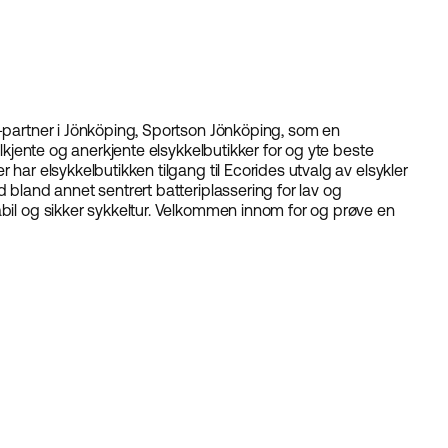
e-partner i Jönköping, Sportson Jönköping, som en
elkjente og anerkjente elsykkelbutikker for og yte beste
 har elsykkelbutikken tilgang til Ecorides utvalg av elsykler
d bland annet sentrert batteriplassering for lav og
abil og sikker sykkeltur. Velkommen innom for og prøve en