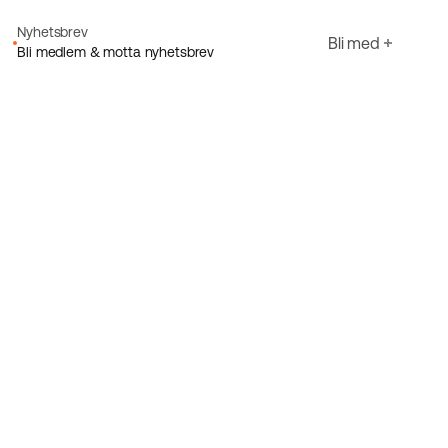
Nyhetsbrev
Bli med
Bli medlem & motta nyhetsbrev
E-post
Jeg godtar Ecorides
Personvernerklæring
Registrer deg