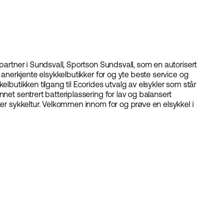
-partner i Sundsvall, Sportson Sundsvall, som en autorisert
g anerkjente elsykkelbutikker for og yte beste service og
elbutikken tilgang til Ecorides utvalg av elsykler som står
net sentrert batteriplassering for lav og balansert
ker sykkeltur. Velkommen innom for og prøve en elsykkel i