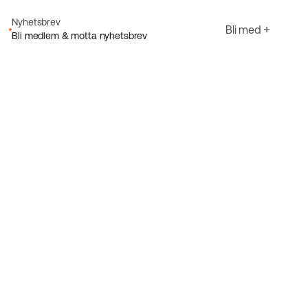
Nyhetsbrev
Bli med
Bli medlem & motta nyhetsbrev
E-post
Jeg godtar Ecorides
Personvernerklæring
Registrer deg