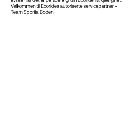
avtale når det er på tide å gi din Ecoride litt kjærlighet.
Velkommen til Ecorides autoriserte servicepartner -
Team Sportia Boden