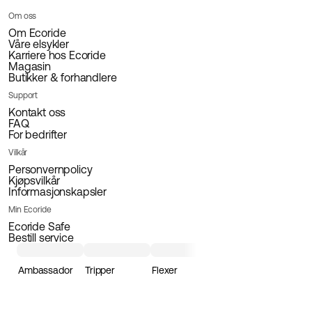
Om oss
Om Ecoride
Våre elsykler
Karriere hos Ecoride
Magasin
Butikker & forhandlere
Support
Kontakt oss
FAQ
For bedrifter
Vilkår
Personvernpolicy
Kjøpsvilkår
Informasjonskapsler
Min Ecoride
Ecoride Safe
Bestill service
Ambassador
Tripper
Flexer
Loader