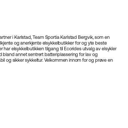
partner i Karlstad, Team Sportia Karlstad Bergvik, som en
elkjente og anerkjente elsykkelbutikker for og yte beste
 har elsykkelbutikken tilgang til Ecorides utvalg av elsykler
d bland annet sentrert batteriplassering for lav og
abil og sikker sykkeltur. Velkommen innom for og prøve en