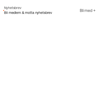
Nyhetsbrev
Bli med
Bli medlem & motta nyhetsbrev
E-post
Jeg godtar Ecorides
Personvernerklæring
Registrer deg