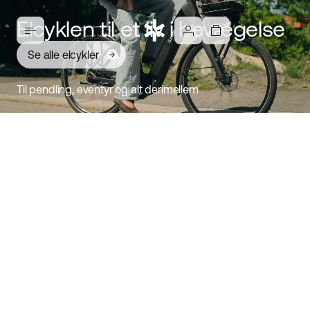
Elcyklen til et liv i bevægelse
Se alle elcykler
Til pendling, eventyr og alt derimellem
Ambassador 4: Elcykel til
hverdagen
Opdag Ambassador
Behagelig, stabil og letkørt elcykel. Designet til moderne
cyklister, der værdsætter både stil og funktion. Vælg
mellem centermotor eller navmotor, fodbremse eller
skivebremse, remtræk eller kæde, tre stelstørrelser og to
tidløse farver. Dette er en elcykel, der er bygget til at