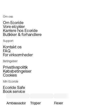
14 995 DKK
Om oss
Om Ecoride
Vore elcykler
Karriere hos Ecoride
Butikker & forhandlere
Support
Kontakt os
FAQ
For virksomheder
Betingelser
Privatlivspolitik
Købsbetingelser
Cookies
Min Ecoride
Ecoride Safe
Book service
Ambassador
Tripper
Flexer
Loader