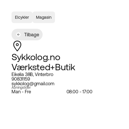
Elcykler
Magasin
Tilbage
Sykkolog.no
Værksted+Butik
Eikelia 38B, Vinterbro
90831159
sykkolog@gmail.com
Åbningstider
Man - Fre
08:00 - 17:00