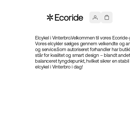
Elcykel i Vinterbro.
Velkommen til vores Ecoride-p
Vores elcykler sælges gennem velkendte og ane
og service.
Som autoriseret forhandler har butik
står for kvalitet og smart design – blandt andet
balanceret tyngdepunkt, hvilket sikrer en stabil
elcykel i Vinterbro i dag!