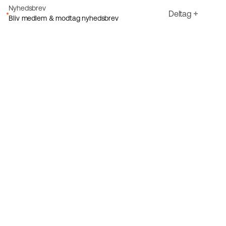
Nyhedsbrev
Deltag
Bliv medlem & modtag nyhedsbrev
E-mail
Jeg accepterer Ecorides
Privatlivspolitik
Tilmeld dig