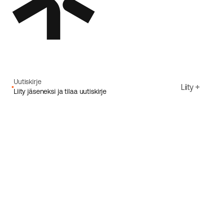
Uutiskirje
Liity
Liity jäseneksi ja tilaa uutiskirje
Sähköpostiosoite
Hyväksyn Ecoriden
Tietosuojakäytäntö
Rekisteröidy