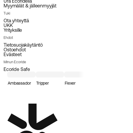
Ura Ecoridella
Myymälät & jälleenmyyjät
Tuki
Ota yhteyttä
UKK
Yrityksille
Ehdot
Tietosuojakäytäntö
Ostoehdot
Evästeet
Minun Ecoride
Ecoride Safe
Ambassador
Tripper
Flexer
Loader