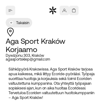
Takaisin
Aga Sport Kraków
Korjaamo
Dywizjonu 303, Kraków
agasportsklep@gmail.com
Sähköpyörä Krakowissa. Aga Sport Kraków tarjoaa
apua kaikessa, mikä liittyy Ecoride-pyörääsi. Työpaja
suorittaa huoltoja ja korjauksia sekä toimii Ecoriden
valtuutettuna kumppanina. Ota yhteyttä työpajaan
sopiaksesi ajan, kun on aika huoltaa Ecorideasi.
Tervetuloa Ecoriden valtuutettuun huoltokumppaniin
– Aga Sport Kraków!