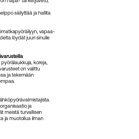
on napa- tai ketjuveto,
lppo säilyttää ja hallita
yömatkapyöräilyyn, vapaa-
idelta löydät juuri sinulle
varusteilla
 pyörälaukkuja, koreja,
ävarusteet on valittu
sa ja tekemään
sempaa.
ähköpyörävalmistajista.
organisaatio ja
t meistä turvallisen
tta ja muotoilua ilman