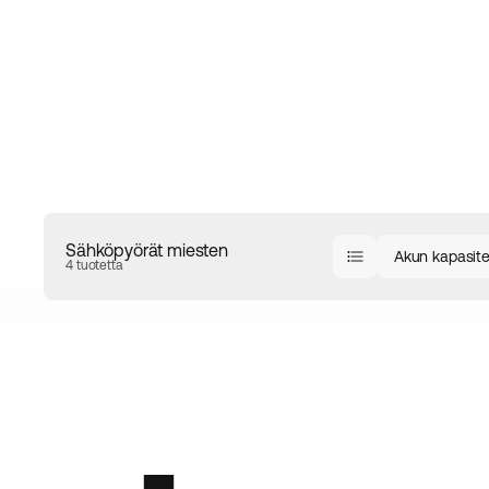
Sähköpyörät miesten
Akun kapasitee
4 tuotetta