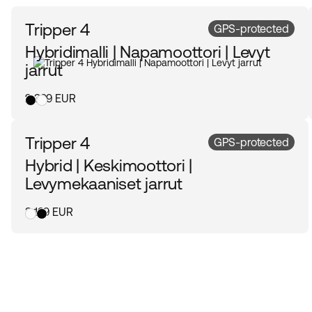
Tripper 4
GPS-protected
Hybridimalli | Napamoottori | Levyt
jarrut
2 399 EUR
Tripper 4
GPS-protected
Hybrid | Keskimoottori |
Levymekaaniset jarrut
3 199 EUR