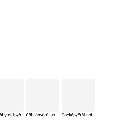
Sähköhybridipyörät
Sähköpyörät kaupunkiajoon
Sähköpyörät naisten