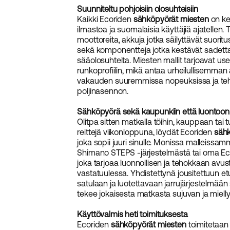
Suunniteltu pohjoisiin olosuhteisiin
Kaikki Ecoriden
sähköpyörät miesten
on ke
ilmastoa ja suomalaisia käyttäjiä ajatellen.
moottoreita, akkuja jotka säilyttävät suor
sekä komponentteja jotka kestävät sadetta, 
sääolosuhteita. Miesten mallit tarjoavat 
runkoprofiilin, mikä antaa urheilullisemm
vakauden suuremmissa nopeuksissa ja 
poljinasennon.
Sähköpyörä sekä kaupunkiin että luontoon
Olitpa sitten matkalla töihin, kauppaan t
reittejä viikonloppuna, löydät Ecoriden
sähk
joka sopii juuri sinulle. Monissa malleissa
Shimano STEPS -järjestelmästä tai oma Ecor
joka tarjoaa luonnollisen ja tehokkaan avus
vastatuulessa. Yhdistettynä jousitettuun 
satulaan ja luotettavaan jarrujärjestelmää
tekee jokaisesta matkasta sujuvan ja mielly
Käyttövalmis heti toimituksesta
Ecoriden
sähköpyörät miesten
toimitetaan 