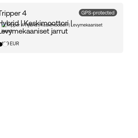
Tripper 4
GPS-protected
Hybrid | Keskimoottori |
Levymekaaniset jarrut
3 199 EUR