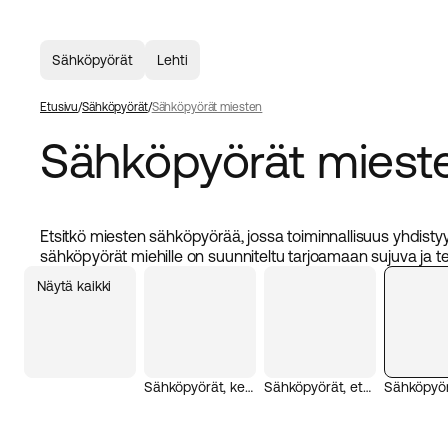
Sähköpyörät
Lehti
Etusivu
Sähköpyörät
Sähköpyörät miesten
Sähköpyörät miest
Etsitkö miesten sähköpyörää, jossa toiminnallisuus yhdistyy
sähköpyörät miehille on suunniteltu tarjoamaan sujuva ja 
Mallistomme sisältää hybridisähköpyöriä ja taitettavia sähk
Näytä kaikki
täydellisesti sekä kaupunkiajoon että pidemmille retkille. K
korkealaatuisiin komponentteihin keskittyneiden pyöriemme
siihen, että sähköpyöräsi täyttää kaikki odotukset. Tutust
elämäntapaasi sopiva miesten sähköpyörä.
Sähköpyörät, keskimoottori
Sähköpyörät, etumoottori