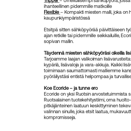
Tripper
– Urheilullisempi sähköpyörä, jossa 
ihanteellinen pidemmille matkoille
Flexible
– Kompakti miesten malli, joka on he
kaupunkiympäristössä
Etsitpä sitten sähköpyörää päivittäiseen t
ajan retkille tai pidemmille seikkailuille, Ecor
sopivan mallin.
Täydennä miesten sähköpyöräsi oikeilla lisä
Tarjoamme laajan valikoiman lisävarusteita:
kypäriä, lisävaloja ja vara-akkuja. Kaikki lis
toimimaan saumattomasti malliemme kans
pyöräilystäsi entistä helpompaa ja turvalli
Koe Ecoride – ja tunne ero
Ecoride on yksi Ruotsin arvostetuimmista s
Ruotsalainen tuotekehitystiimi, oma huolto-
pitkäjänteinen laatuun keskittyminen tekevä
valinnan sinulle, joka etsit laatua, mukavuu
kompromisseja.