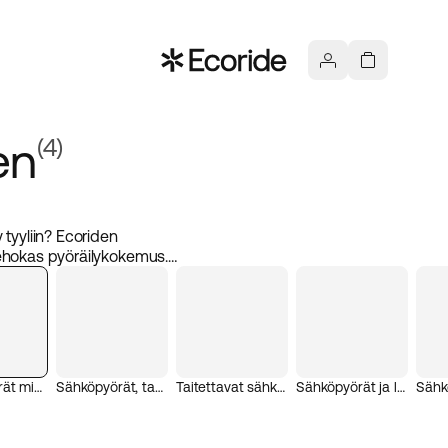
en
(4)
 tyyliin? Ecoriden
tehokas pyöräilykokemus.
öpyöriä, jotka sopivat
estävyyteen ja
 ansiosta voit luottaa
u valikoimaamme ja löydä
Sähköpyörät miesten
Sähköpyörät, takamoottori
Taitettavat sähköpyörät
Sähköpyörät ja laatikkopyörä