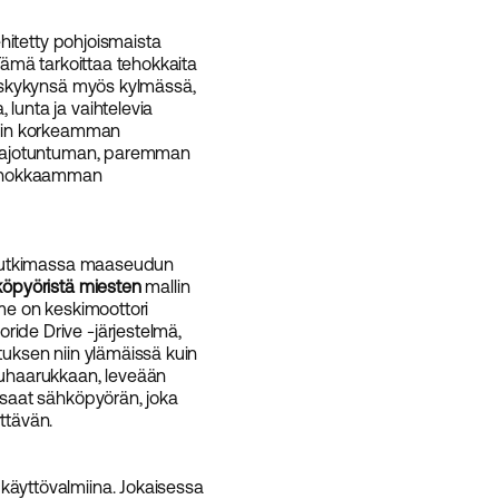
hitetty pohjoismaista
 Tämä tarkoittaa tehokkaita
ituskykynsä myös kylmässä,
lunta ja vaihtelevia
usein korkeamman
an ajotuntuman, paremman
tehokkaamman
ai tutkimassa maaseudun
öpyöristä miesten
mallin
mme on keskimoottori
ide Drive -järjestelmä,
tuksen niin ylämäissä kuin
etuhaarukkaan, leveään
n saat sähköpyörän, joka
ttävän.
käyttövalmiina. Jokaisessa