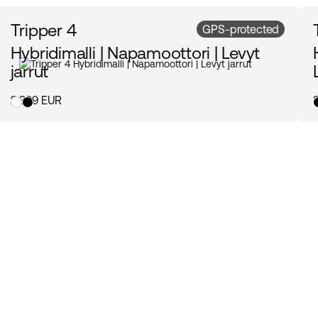
Tripper 4
GPS-protected
Hybridimalli | Napamoottori | Levyt
jarrut
2 399 EUR