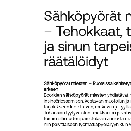
Sähköpyörät 
– Tehokkaat, t
ja sinun tarpeis
räätälöidyt
Sähköpyörät miesten – Ruotsissa kehitety
arkeen
Ecoriden
sähköpyörät miesten
yhdistävät 
insinööriosaamisen, kestävän muotoilun ja
tarjotakseen luotettavan, mukavan ja tyyl
Tuhansien tyytyväisten asiakkaiden ja vah
toiminnallisuuden painotuksen ansiosta ma
niin päivittäiseen työmatkapyöräilyyn kuin v