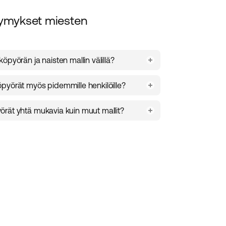
symykset miesten
pyörän ja naisten mallin välillä?
nsä korkeammalla rungolla ja tarjoavat
pyörät myös pidemmille henkilöille?
mman ajoasennon paremman tehokkuuden
avilla useissa eri kokoluokissa ja ne on
rät yhtä mukavia kuin muut mallit?
tuisille käyttäjille.
örämme on suunniteltu yhdistämään
 rungon tyypistä riippumatta.