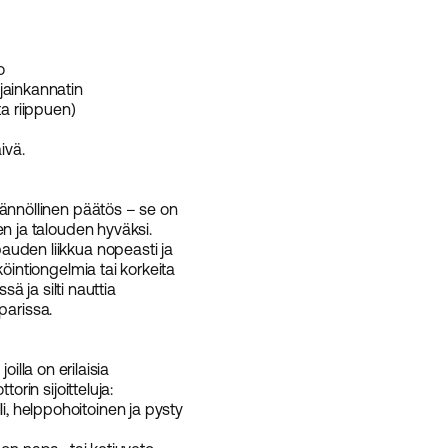
o
jainkannatin
ta riippuen)
ivä.
tännöllinen päätös – se on
n ja talouden hyväksi.
auden liikkua nopeasti ja
öintiongelmia tai korkeita
sä ja silti nauttia
 parissa.
, joilla on erilaisia
orin sijoitteluja:
, helppohoitoinen ja pysty