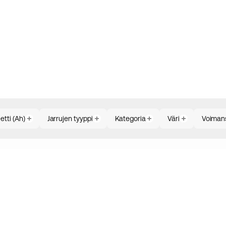
tti (Ah)
Jarrujen tyyppi
Kategoria
Väri
Voimans