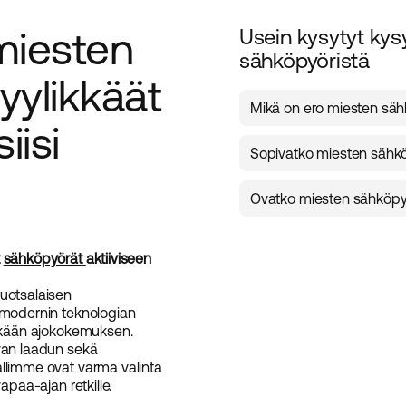
miesten
Usein kysytyt ky
sähköpyöristä
yylikkäät
Mikä on ero miesten sähkö
iisi
Miesten mallit ovat ylee
Sopivatko miesten sähkö
eteenpäin kallistunee
saavuttamiseksi.
Kyllä, mallimme ovat saat
Ovatko miesten sähköpyö
suunniteltu sopimaan eri pi
Ehdottomasti – sähköpy
suorituskyky ja mukavuus
t
sähköpyörät
aktiiviseen
ruotsalaisen
 modernin teknologian
ikkään ajokokemuksen.
van laadun sekä
llimme ovat varma valinta
apaa-ajan retkille.