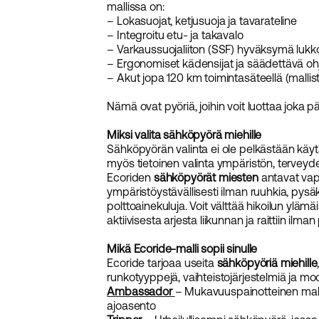
mallissa on:
– Lokasuojat, ketjusuoja ja tavarateline
– Integroitu etu- ja takavalo
– Varkaussuojaliiton (SSF) hyväksymä lukk
– Ergonomiset kädensijat ja säädettävä oh
– Akut jopa 120 km toimintasäteellä (mallis
Nämä ovat pyöriä, joihin voit luottaa joka pä
Miksi valita sähköpyörä miehille
Sähköpyörän valinta ei ole pelkästään käy
myös tietoinen valinta ympäristön, terveyde
Ecoriden
sähköpyörät miesten
antavat vap
ympäristöystävällisesti ilman ruuhkia, pysäk
polttoainekuluja. Voit välttää hikoilun ylämäis
aktiivisesta arjesta liikunnan ja raittiin ilman
Mikä Ecoride-malli sopii sinulle
Ecoride tarjoaa useita
sähköpyöriä miehille
runkotyyppejä, vaihteistojärjestelmiä ja moott
Ambassador
– Mukavuuspainotteinen malli
ajoasento