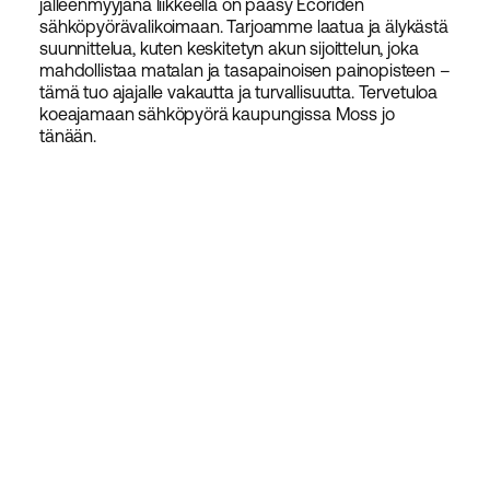
jälleenmyyjänä liikkeellä on pääsy Ecoriden
sähköpyörävalikoimaan. Tarjoamme laatua ja älykästä
suunnittelua, kuten keskitetyn akun sijoittelun, joka
mahdollistaa matalan ja tasapainoisen painopisteen –
tämä tuo ajajalle vakautta ja turvallisuutta. Tervetuloa
koeajamaan sähköpyörä kaupungissa Moss jo
tänään.