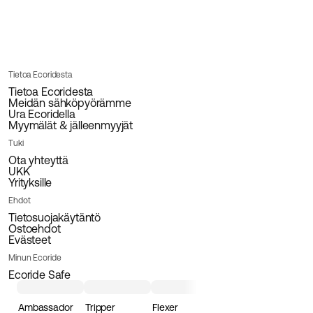
Tietoa Ecoridesta
Tietoa Ecoridesta
Meidän sähköpyörämme
Ura Ecoridella
Myymälät & jälleenmyyjät
Tuki
Ota yhteyttä
UKK
Yrityksille
Ehdot
Tietosuojakäytäntö
Ostoehdot
Evästeet
Minun Ecoride
Ecoride Safe
Ambassador
Tripper
Flexer
Loader