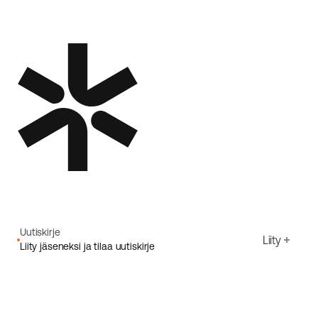
Uutiskirje
Liity
Liity jäseneksi ja tilaa uutiskirje
Sähköpostiosoite
Hyväksyn Ecoriden
Tietosuojakäytäntö