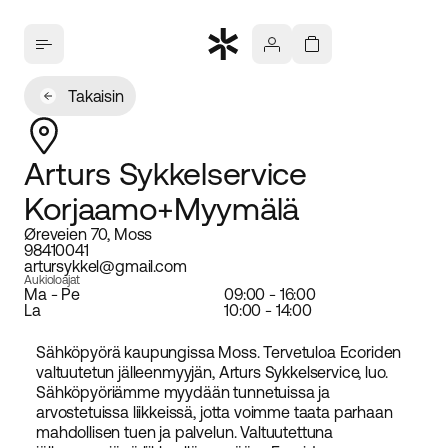
Takaisin
Arturs Sykkelservice
Korjaamo+Myymälä
Øreveien 70, Moss
98410041
artursykkel@gmail.com
Aukioloajat
Ma - Pe
09:00 - 16:00
La
10:00 - 14:00
Sähköpyörä kaupungissa Moss. Tervetuloa Ecoriden
valtuutetun jälleenmyyjän, Arturs Sykkelservice, luo.
Sähköpyöriämme myydään tunnetuissa ja
arvostetuissa liikkeissä, jotta voimme taata parhaan
mahdollisen tuen ja palvelun. Valtuutettuna