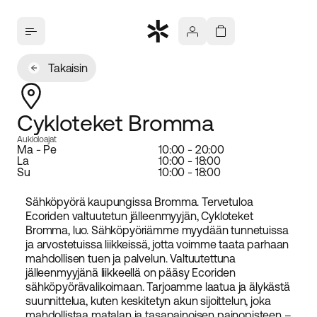
Takaisin
Cykloteket Bromma
Aukioloajat
Ma - Pe
10:00 - 20:00
La
10:00 - 18:00
Su
10:00 - 18:00
Sähköpyörä kaupungissa
Bromma
. Tervetuloa
Ecoriden valtuutetun jälleenmyyjän,
Cykloteket
Bromma
, luo. Sähköpyöriämme myydään tunnetuissa
ja arvostetuissa liikkeissä, jotta voimme taata parhaan
mahdollisen tuen ja palvelun. Valtuutettuna
jälleenmyyjänä liikkeellä on pääsy Ecoriden
sähköpyörävalikoimaan. Tarjoamme laatua ja älykästä
suunnittelua, kuten keskitetyn akun sijoittelun, joka
mahdollistaa matalan ja tasapainoisen painopisteen –