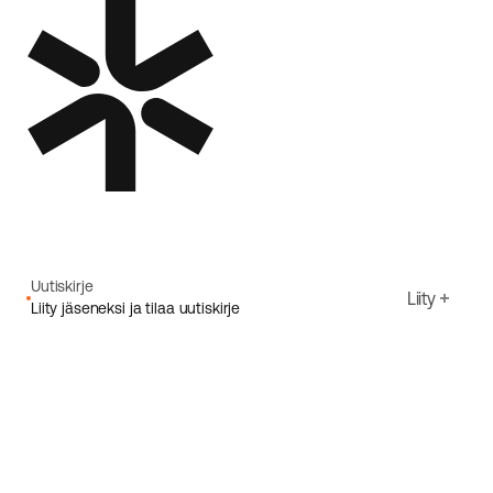
Uutiskirje
Liity
Liity jäseneksi ja tilaa uutiskirje
Sähköpostiosoite
Hyväksyn Ecoriden
Tietosuojakäytäntö
Rekisteröidy