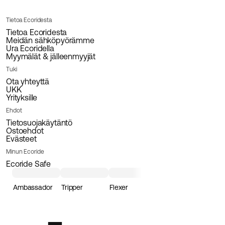
Tietoa Ecoridesta
Tietoa Ecoridesta
Meidän sähköpyörämme
Ura Ecoridella
Myymälät & jälleenmyyjät
Tuki
Ota yhteyttä
UKK
Yrityksille
Ehdot
Tietosuojakäytäntö
Ostoehdot
Evästeet
Minun Ecoride
Ecoride Safe
Ambassador
Tripper
Flexer
Loader