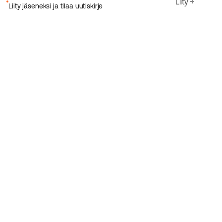
Liity
Liity jäseneksi ja tilaa uutiskirje
Sähköpostiosoite
Hyväksyn Ecoriden
Tietosuojakäytäntö
Rekisteröidy