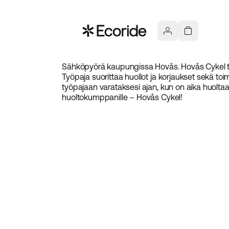
Sähköpyörä kaupungissa Hovås. Hovås Cykel tar
Työpaja suorittaa huollot ja korjaukset sekä to
työpajaan varataksesi ajan, kun on aika huoltaa
huoltokumppanille – Hovås Cykel!