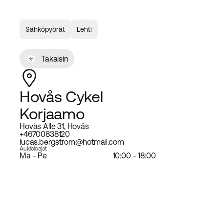
Sähköpyörät
Lehti
Takaisin
Hovås Cykel
Korjaamo
Hovås Alle 31, Hovås
+46700838120
lucas.bergstrom@hotmail.com
Aukioloajat
Ma - Pe
10:00 - 18:00