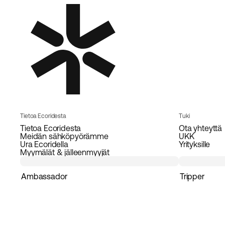
Tietoa Ecoridesta
Tuki
Tietoa Ecoridesta
Ota yhteyttä
Meidän sähköpyörämme
UKK
Ura Ecoridella
Yrityksille
Myymälät & jälleenmyyjät
Ambassador
Tripper