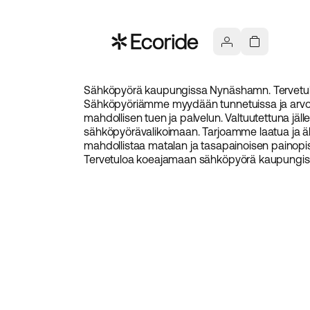
Sähköpyörä kaupungissa Nynäshamn. Tervetuloa 
Sähköpyöriämme myydään tunnetuissa ja arvost
mahdollisen tuen ja palvelun. Valtuutettuna jäl
sähköpyörävalikoimaan. Tarjoamme laatua ja älyk
mahdollistaa matalan ja tasapainoisen painopiste
Tervetuloa koeajamaan sähköpyörä kaupungis