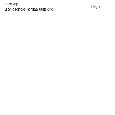
Uutiskirje
Liity
Liity jäseneksi ja tilaa uutiskirje
Sähköpostiosoite
Hyväksyn Ecoriden
Tietosuojakäytäntö
Rekisteröidy