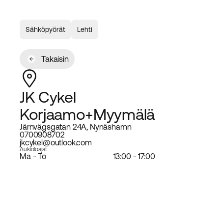
Sähköpyörät
Lehti
Takaisin
JK Cykel
Korjaamo+Myymälä
Järnvägsgatan 24A, Nynäshamn
0700908702
jkcykel@outlook.com
Aukioloajat
Ma - To
13:00 - 17:00