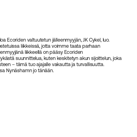
Ecoriden valtuutetun jälleenmyyjän, JK Cykel, luo.
etuissa liikkeissä, jotta voimme taata parhaan
leenmyyjänä liikkeellä on pääsy Ecoriden
ästä suunnittelua, kuten keskitetyn akun sijoittelun, joka
en – tämä tuo ajajalle vakautta ja turvallisuutta.
sa Nynäshamn jo tänään.