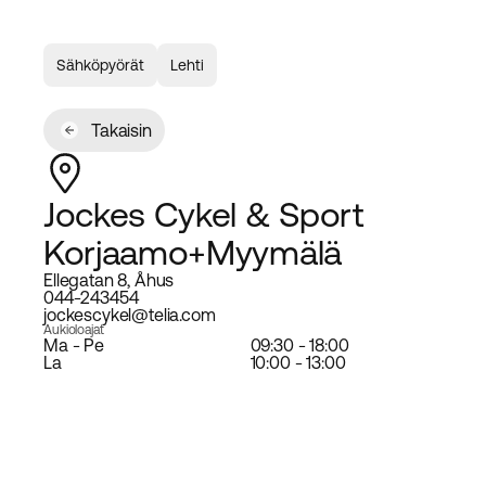
Sähköpyörät
Lehti
Takaisin
Jockes Cykel & Sport
Korjaamo+Myymälä
Ellegatan 8, Åhus
044-243454
jockescykel@telia.com
Aukioloajat
Ma - Pe
09:30 - 18:00
La
10:00 - 13:00