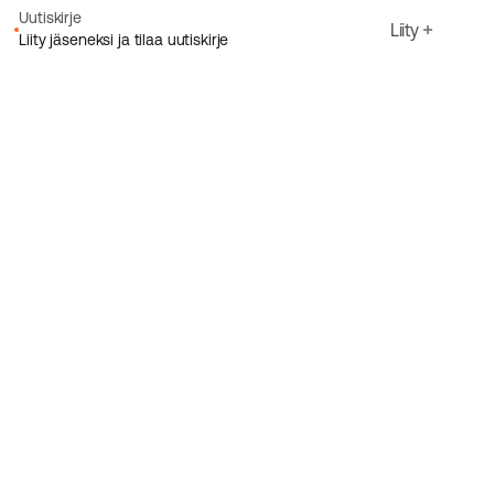
Uutiskirje
Liity
Liity jäseneksi ja tilaa uutiskirje
Sähköpostiosoite
Hyväksyn Ecoriden
Tietosuojakäytäntö
Rekisteröidy