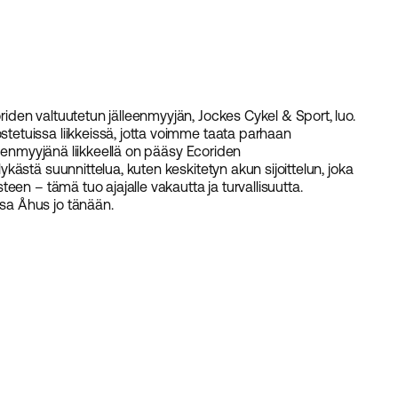
den valtuutetun jälleenmyyjän, Jockes Cykel & Sport, luo.
etuissa liikkeissä, jotta voimme taata parhaan
leenmyyjänä liikkeellä on pääsy Ecoriden
ästä suunnittelua, kuten keskitetyn akun sijoittelun, joka
en – tämä tuo ajajalle vakautta ja turvallisuutta.
a Åhus jo tänään.