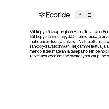
Sähköpyörä kaupungissa Åhus. Tervetuloa Ecori
Sähköpyöriämme myydään tunnetuissa ja arvost
mahdollisen tuen ja palvelun. Valtuutettuna jäl
sähköpyörävalikoimaan. Tarjoamme laatua ja älyk
mahdollistaa matalan ja tasapainoisen painopiste
Tervetuloa koeajamaan sähköpyörä kaupungiss