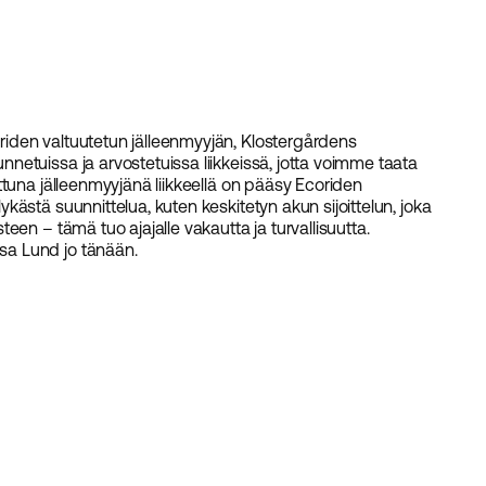
iden valtuutetun jälleenmyyjän, Klostergårdens
etuissa ja arvostetuissa liikkeissä, jotta voimme taata
ttuna jälleenmyyjänä liikkeellä on pääsy Ecoriden
ästä suunnittelua, kuten keskitetyn akun sijoittelun, joka
en – tämä tuo ajajalle vakautta ja turvallisuutta.
a Lund jo tänään.