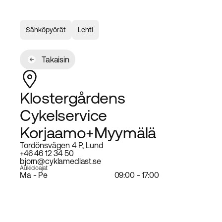
Sähköpyörät
Lehti
Takaisin
Klostergårdens
Cykelservice
Korjaamo+Myymälä
Tordönsvägen 4 P, Lund
+46 46 12 34 50
bjorn@cyklamedlast.se
Aukioloajat
Ma - Pe
09:00 - 17:00