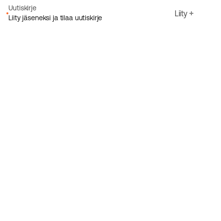
Uutiskirje
Liity
Liity jäseneksi ja tilaa uutiskirje
Sähköpostiosoite
Hyväksyn Ecoriden
Tietosuojakäytäntö
Rekisteröidy