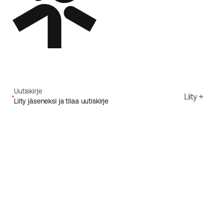
Uutiskirje
Liity
Liity jäseneksi ja tilaa uutiskirje
Sähköpostiosoite
Hyväksyn Ecoriden
Tietosuojakäytäntö
Rekisteröidy