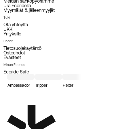
Meidän sähköpyörämme
Ura Ecoridella
Myymälät & jälleenmyyjät
Tuki
Ota yhteyttä
UKK
Yrityksille
Ehdot
Tietosuojakäytäntö
Ostoehdot
Evästeet
Minun Ecoride
Ecoride Safe
Ambassador
Tripper
Flexer
Loader