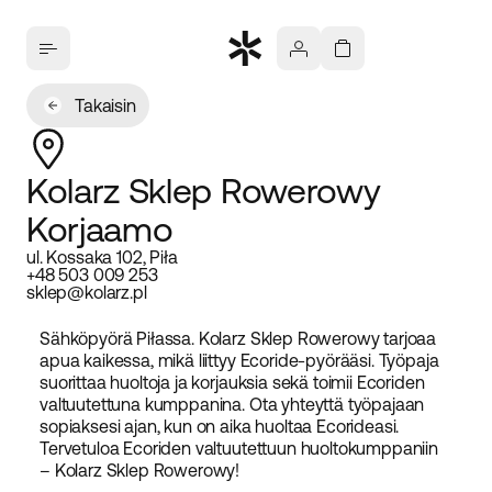
Takaisin
Kolarz Sklep Rowerowy
Korjaamo
ul. Kossaka 102, Piła
+48 503 009 253
sklep@kolarz.pl
Sähköpyörä Piłassa. Kolarz Sklep Rowerowy tarjoaa
apua kaikessa, mikä liittyy Ecoride-pyörääsi. Työpaja
suorittaa huoltoja ja korjauksia sekä toimii Ecoriden
valtuutettuna kumppanina. Ota yhteyttä työpajaan
sopiaksesi ajan, kun on aika huoltaa Ecorideasi.
Tervetuloa Ecoriden valtuutettuun huoltokumppaniin
– Kolarz Sklep Rowerowy!