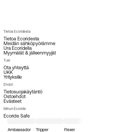
Tietoa Ecoridesta
Tietoa Ecoridesta
Meidän sähköpyörämme
Ura Ecoridella
Myymälät & jälleenmyyjät
Tuki
Ota yhteyttä
UKK
Yrityksille
Ehdot
Tietosuojakäytäntö
Ostoehdot
Evästeet
Minun Ecoride
Ecoride Safe
Ambassador
Tripper
Flexer
Loader