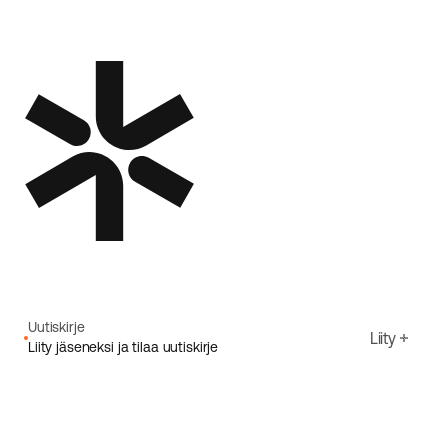
Uutiskirje
Liity
Liity jäseneksi ja tilaa uutiskirje
Sähköpostiosoite
Hyväksyn Ecoriden
Tietosuojakäytäntö