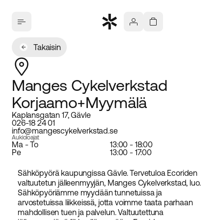
Takaisin
Manges Cykelverkstad
Korjaamo+Myymälä
Kaplansgatan 17, Gävle
026-18 24 01
info@mangescykelverkstad.se
Aukioloajat
Ma - To
13:00 - 18:00
Pe
13:00 - 17:00
Sähköpyörä kaupungissa Gävle. Tervetuloa Ecoriden
valtuutetun jälleenmyyjän, Manges Cykelverkstad, luo.
Sähköpyöriämme myydään tunnetuissa ja
arvostetuissa liikkeissä, jotta voimme taata parhaan
mahdollisen tuen ja palvelun. Valtuutettuna