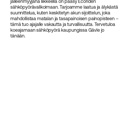
jälleenmyyjänä liikkeellä on pääsy Ecoriden
sähköpyörävalikoimaan. Tarjoamme laatua ja älykästä
suunnittelua, kuten keskitetyn akun sijoittelun, joka
mahdollistaa matalan ja tasapainoisen painopisteen –
tämä tuo ajajalle vakautta ja turvallisuutta. Tervetuloa
koeajamaan sähköpyörä kaupungissa Gävle jo
tänään.