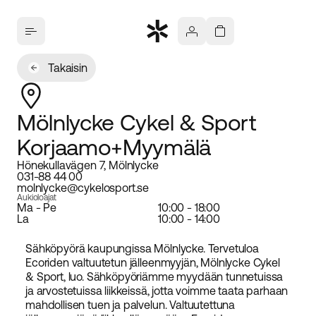
Takaisin
Mölnlycke Cykel & Sport
Korjaamo+Myymälä
Hönekullavägen 7, Mölnlycke
031-88 44 00
molnlycke@cykelosport.se
Aukioloajat
Ma - Pe
10:00 - 18:00
La
10:00 - 14:00
Sähköpyörä kaupungissa Mölnlycke. Tervetuloa
Ecoriden valtuutetun jälleenmyyjän, Mölnlycke Cykel
& Sport, luo. Sähköpyöriämme myydään tunnetuissa
ja arvostetuissa liikkeissä, jotta voimme taata parhaan
mahdollisen tuen ja palvelun. Valtuutettuna