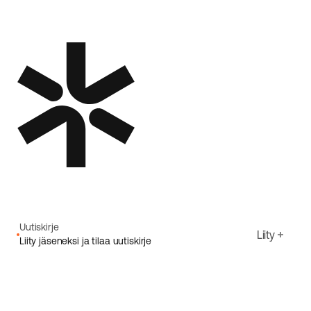
Uutiskirje
Liity
Liity jäseneksi ja tilaa uutiskirje
Sähköpostiosoite
Hyväksyn Ecoriden
Tietosuojakäytäntö