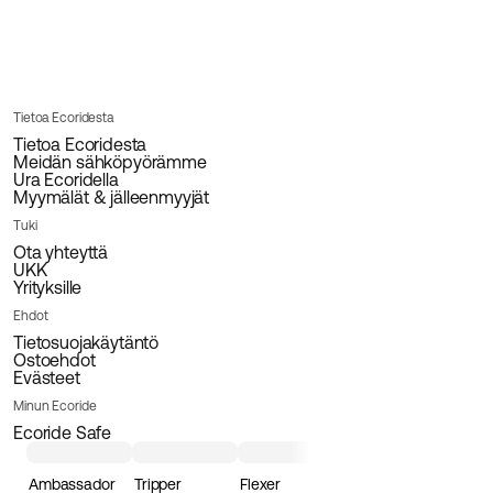
Tietoa Ecoridesta
Tietoa Ecoridesta
Meidän sähköpyörämme
Ura Ecoridella
Myymälät & jälleenmyyjät
Tuki
Ota yhteyttä
UKK
Yrityksille
Ehdot
Tietosuojakäytäntö
Ostoehdot
Evästeet
Minun Ecoride
Ecoride Safe
Ambassador
Tripper
Flexer
Loader