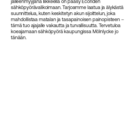
jälleenmyyjänä liikkeellä on pääsy Ecoriden
sähköpyörävalikoimaan. Tarjoamme laatua ja älykästä
suunnittelua, kuten keskitetyn akun sijoittelun, joka
mahdollistaa matalan ja tasapainoisen painopisteen –
tämä tuo ajajalle vakautta ja turvallisuutta. Tervetuloa
koeajamaan sähköpyörä kaupungissa Mölnlycke jo
tänään.