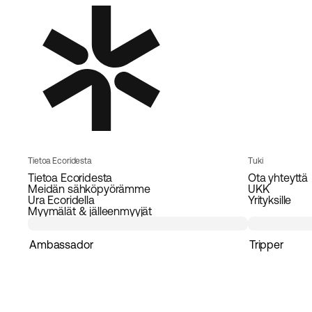
Tietoa Ecoridesta
Tuki
Tietoa Ecoridesta
Ota yhteyttä
Meidän sähköpyörämme
UKK
Ura Ecoridella
Yrityksille
Myymälät & jälleenmyyjät
Ambassador
Tripper