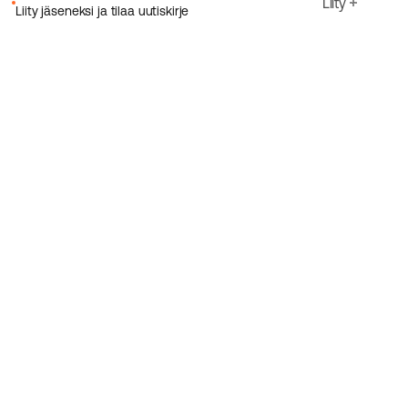
Liity
Liity jäseneksi ja tilaa uutiskirje
Sähköpostiosoite
Hyväksyn Ecoriden
Tietosuojakäytäntö
Rekisteröidy