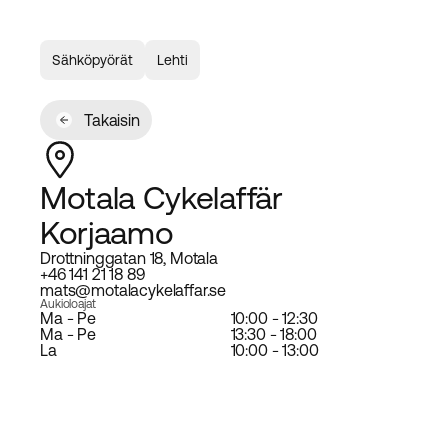
Sähköpyörät
Lehti
Takaisin
Motala Cykelaffär
Korjaamo
Drottninggatan 18, Motala
+46 141 21 18 89
mats@motalacykelaffar.se
Aukioloajat
Ma - Pe
10:00 - 12:30
Ma - Pe
13:30 - 18:00
La
10:00 - 13:00