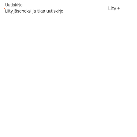
Uutiskirje
Liity
Liity jäseneksi ja tilaa uutiskirje
Sähköpostiosoite
Hyväksyn Ecoriden
Tietosuojakäytäntö
Rekisteröidy