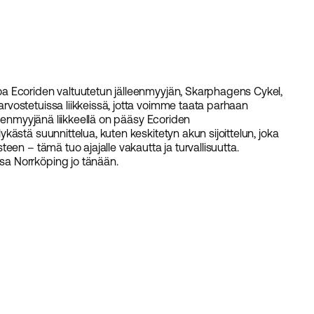
a Ecoriden valtuutetun jälleenmyyjän, Skarphagens Cykel,
vostetuissa liikkeissä, jotta voimme taata parhaan
leenmyyjänä liikkeellä on pääsy Ecoriden
ästä suunnittelua, kuten keskitetyn akun sijoittelun, joka
en – tämä tuo ajajalle vakautta ja turvallisuutta.
a Norrköping jo tänään.