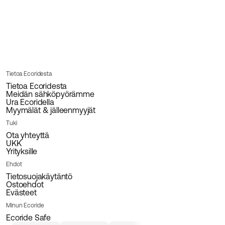
Tietoa Ecoridesta
Tietoa Ecoridesta
Meidän sähköpyörämme
Ura Ecoridella
Myymälät & jälleenmyyjät
Tuki
Ota yhteyttä
UKK
Yrityksille
Ehdot
Tietosuojakäytäntö
Ostoehdot
Evästeet
Minun Ecoride
Ecoride Safe