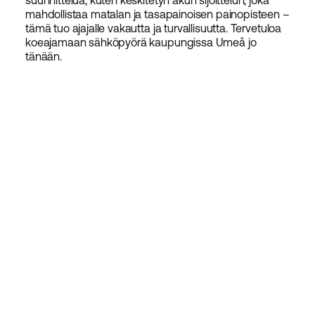
suunnittelua, kuten keskitetyn akun sijoittelun, joka
mahdollistaa matalan ja tasapainoisen painopisteen –
tämä tuo ajajalle vakautta ja turvallisuutta. Tervetuloa
koeajamaan sähköpyörä kaupungissa Umeå jo
tänään.