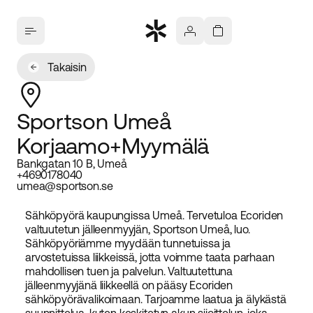
Takaisin
Sportson Umeå
Korjaamo+Myymälä
Bankgatan 10 B, Umeå
+4690178040
umea@sportson.se
Sähköpyörä kaupungissa Umeå. Tervetuloa Ecoriden
valtuutetun jälleenmyyjän, Sportson Umeå, luo.
Sähköpyöriämme myydään tunnetuissa ja
arvostetuissa liikkeissä, jotta voimme taata parhaan
mahdollisen tuen ja palvelun. Valtuutettuna
jälleenmyyjänä liikkeellä on pääsy Ecoriden
sähköpyörävalikoimaan. Tarjoamme laatua ja älykästä