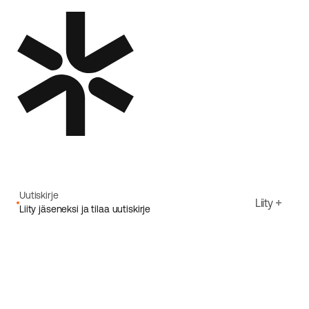
Uutiskirje
Liity
Liity jäseneksi ja tilaa uutiskirje
Sähköpostiosoite
Hyväksyn Ecoriden
Tietosuojakäytäntö