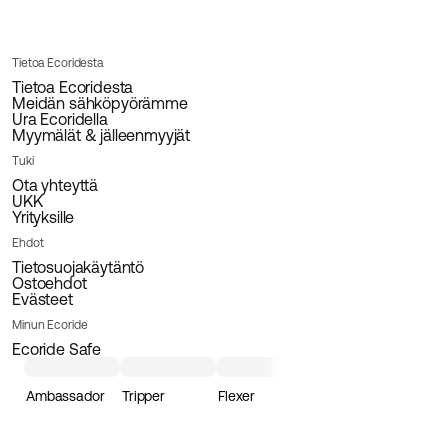
Tietoa Ecoridesta
Tietoa Ecoridesta
Meidän sähköpyörämme
Ura Ecoridella
Myymälät & jälleenmyyjät
Tuki
Ota yhteyttä
UKK
Yrityksille
Ehdot
Tietosuojakäytäntö
Ostoehdot
Evästeet
Minun Ecoride
Ecoride Safe
Ambassador
Tripper
Flexer
Loader