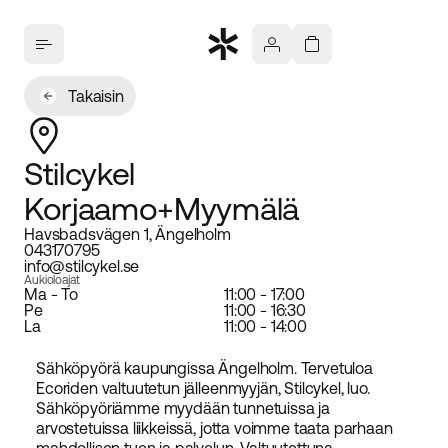
Takaisin
Stilcykel
Korjaamo+Myymälä
Havsbadsvägen 1, Ängelholm
043170795
info@stilcykel.se
Aukioloajat
Ma - To
11:00 - 17:00
Pe
11:00 - 16:30
La
11:00 - 14:00
Sähköpyörä kaupungissa Ängelholm. Tervetuloa
Ecoriden valtuutetun jälleenmyyjän, Stilcykel, luo.
Sähköpyöriämme myydään tunnetuissa ja
arvostetuissa liikkeissä, jotta voimme taata parhaan