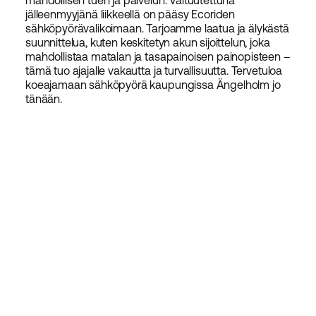
mahdollisen tuen ja palvelun. Valtuutettuna
jälleenmyyjänä liikkeellä on pääsy Ecoriden
sähköpyörävalikoimaan. Tarjoamme laatua ja älykästä
suunnittelua, kuten keskitetyn akun sijoittelun, joka
mahdollistaa matalan ja tasapainoisen painopisteen –
tämä tuo ajajalle vakautta ja turvallisuutta. Tervetuloa
koeajamaan sähköpyörä kaupungissa Ängelholm jo
tänään.