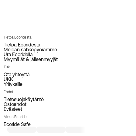
Tietoa Ecoridesta
Tietoa Ecoridesta
Meidän sähköpyörämme
Ura Ecoridella
Myymälät & jälleenmyyjät
Tuki
Ota yhteyttä
UKK
Yrityksille
Ehdot
Tietosuojakäytäntö
Ostoehdot
Evästeet
Minun Ecoride
Ecoride Safe