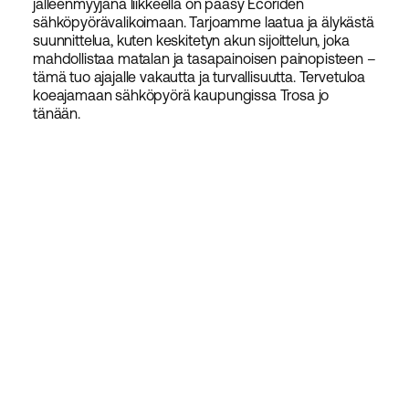
jälleenmyyjänä liikkeellä on pääsy Ecoriden
sähköpyörävalikoimaan. Tarjoamme laatua ja älykästä
suunnittelua, kuten keskitetyn akun sijoittelun, joka
mahdollistaa matalan ja tasapainoisen painopisteen –
tämä tuo ajajalle vakautta ja turvallisuutta. Tervetuloa
koeajamaan sähköpyörä kaupungissa Trosa jo
tänään.