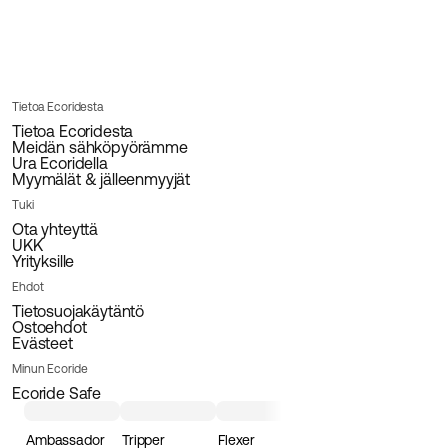
Tietoa Ecoridesta
Tietoa Ecoridesta
Meidän sähköpyörämme
Ura Ecoridella
Myymälät & jälleenmyyjät
Tuki
Ota yhteyttä
UKK
Yrityksille
Ehdot
Tietosuojakäytäntö
Ostoehdot
Evästeet
Minun Ecoride
Ecoride Safe
Ambassador
Tripper
Flexer
Loader