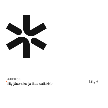
Uutiskirje
Liity
Liity jäseneksi ja tilaa uutiskirje
Sähköpostiosoite
Hyväksyn Ecoriden
Tietosuojakäytäntö