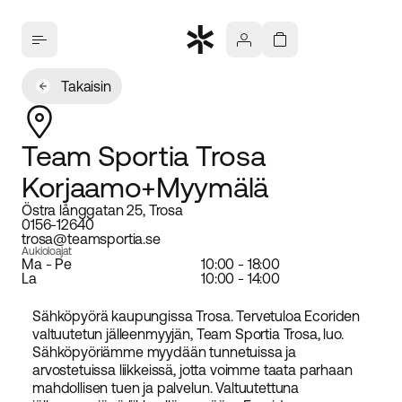
Takaisin
Team Sportia Trosa
Korjaamo+Myymälä
Östra långgatan 25, Trosa
0156-12640
trosa@teamsportia.se
Aukioloajat
Ma - Pe
10:00 - 18:00
La
10:00 - 14:00
Sähköpyörä kaupungissa Trosa. Tervetuloa Ecoriden
valtuutetun jälleenmyyjän, Team Sportia Trosa, luo.
Sähköpyöriämme myydään tunnetuissa ja
arvostetuissa liikkeissä, jotta voimme taata parhaan
mahdollisen tuen ja palvelun. Valtuutettuna