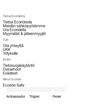
Tietoa Ecoridesta
Tietoa Ecoridesta
Meidän sähköpyörämme
Ura Ecoridella
Myymälät & jälleenmyyjät
Tuki
Ota yhteyttä
UKK
Yrityksille
Ehdot
Tietosuojakäytäntö
Ostoehdot
Evästeet
Minun Ecoride
Ecoride Safe
Ambassador
Tripper
Flexer
Loader