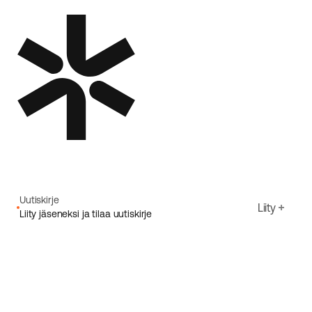
Uutiskirje
Liity
Liity jäseneksi ja tilaa uutiskirje
Sähköpostiosoite
Hyväksyn Ecoriden
Tietosuojakäytäntö