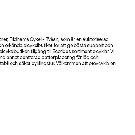
tner, Fridhems Cykel - Tvåan, som är en auktoriserad
 och erkända elcykelbutiker för att ge bästa support och
cykelbutiken tillgång till Ecorides sortiment elcyklar. Vi
and annat centrerad batteriplacering för låg och
stabil och säker cyklingstur. Välkommen att provcykla en