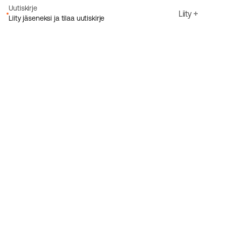
Uutiskirje
Liity
Liity jäseneksi ja tilaa uutiskirje
Sähköpostiosoite
Hyväksyn Ecoriden
Tietosuojakäytäntö
Rekisteröidy