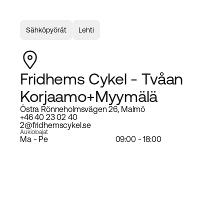
Sähköpyörät
Lehti
Fridhems Cykel - Tvåan
Korjaamo+Myymälä
Östra Rönneholmsvägen 26, Malmö
+46 40 23 02 40
2@fridhemscykel.se
Aukioloajat
Ma - Pe
09:00 - 18:00