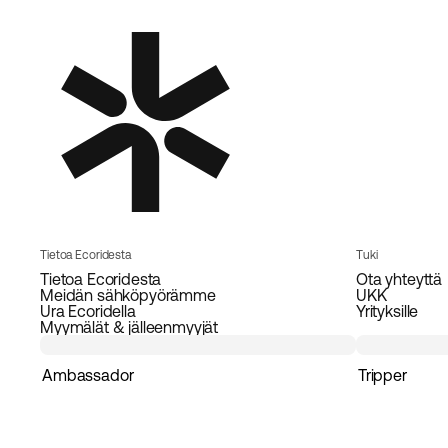
Tietoa Ecoridesta
Tuki
Tietoa Ecoridesta
Ota yhteyttä
Meidän sähköpyörämme
UKK
Ura Ecoridella
Yrityksille
Myymälät & jälleenmyyjät
Ambassador
Tripper