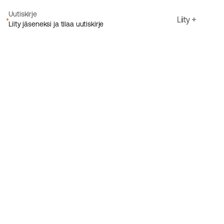
Uutiskirje
Liity
Liity jäseneksi ja tilaa uutiskirje
Sähköpostiosoite
Hyväksyn Ecoriden
Tietosuojakäytäntö
Rekisteröidy