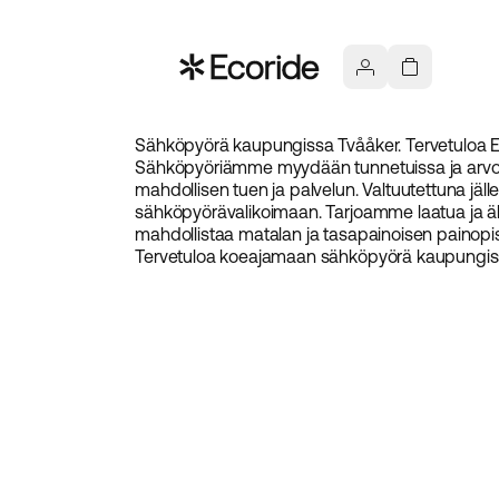
Sähköpyörä kaupungissa Tvååker. Tervetuloa Ec
Sähköpyöriämme myydään tunnetuissa ja arvost
mahdollisen tuen ja palvelun. Valtuutettuna jäl
sähköpyörävalikoimaan. Tarjoamme laatua ja älyk
mahdollistaa matalan ja tasapainoisen painopiste
Tervetuloa koeajamaan sähköpyörä kaupungiss