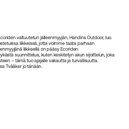
oriden valtuutetun jälleenmyyjän, Handins Outdoor, luo.
etuissa liikkeissä, jotta voimme taata parhaan
leenmyyjänä liikkeellä on pääsy Ecoriden
ästä suunnittelua, kuten keskitetyn akun sijoittelun, joka
en – tämä tuo ajajalle vakautta ja turvallisuutta.
a Tvååker jo tänään.