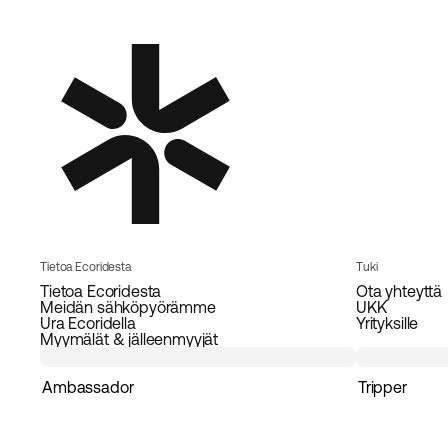
Tietoa Ecoridesta
Tuki
Tietoa Ecoridesta
Ota yhteyttä
Meidän sähköpyörämme
UKK
Ura Ecoridella
Yrityksille
Myymälät & jälleenmyyjät
Ambassador
Tripper