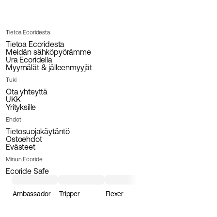
Tietoa Ecoridesta
Tietoa Ecoridesta
Meidän sähköpyörämme
Ura Ecoridella
Myymälät & jälleenmyyjät
Tuki
Ota yhteyttä
UKK
Yrityksille
Ehdot
Tietosuojakäytäntö
Ostoehdot
Evästeet
Minun Ecoride
Ecoride Safe
Ambassador
Tripper
Flexer
Loader