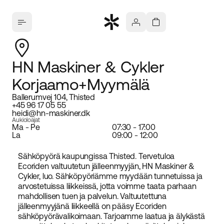
HN Maskiner & Cykler
Korjaamo+Myymälä
Ballerumvej 104, Thisted
+45 96 17 05 55
heidi@hn-maskiner.dk
Aukioloajat
Ma - Pe
07:30 - 17:00
La
09:00 - 12:00
Sähköpyörä kaupungissa Thisted. Tervetuloa
Ecoriden valtuutetun jälleenmyyjän, HN Maskiner &
Cykler, luo. Sähköpyöriämme myydään tunnetuissa ja
arvostetuissa liikkeissä, jotta voimme taata parhaan
mahdollisen tuen ja palvelun. Valtuutettuna
jälleenmyyjänä liikkeellä on pääsy Ecoriden
sähköpyörävalikoimaan. Tarjoamme laatua ja älykästä