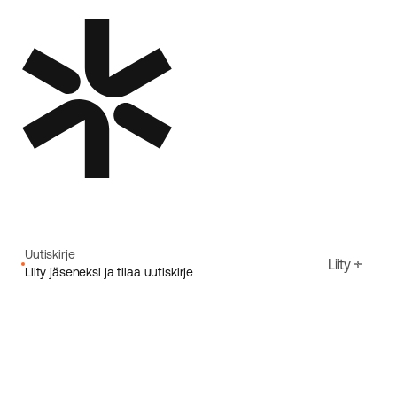
Uutiskirje
Liity
Liity jäseneksi ja tilaa uutiskirje
Sähköpostiosoite
Hyväksyn Ecoriden
Tietosuojakäytäntö