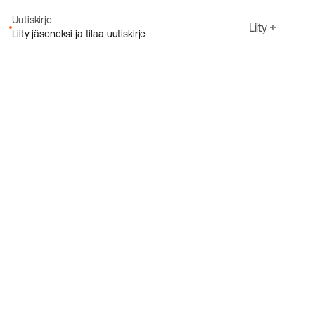
Uutiskirje
Liity
Liity jäseneksi ja tilaa uutiskirje
Sähköpostiosoite
Hyväksyn Ecoriden
Tietosuojakäytäntö
Rekisteröidy