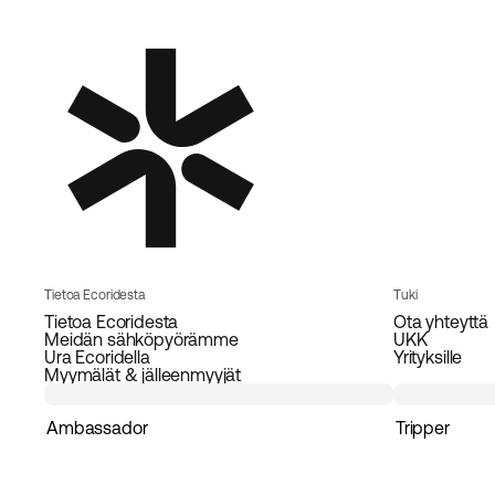
Tietoa Ecoridesta
Tuki
Tietoa Ecoridesta
Ota yhteyttä
Meidän sähköpyörämme
UKK
Ura Ecoridella
Yrityksille
Myymälät & jälleenmyyjät
Ambassador
Tripper