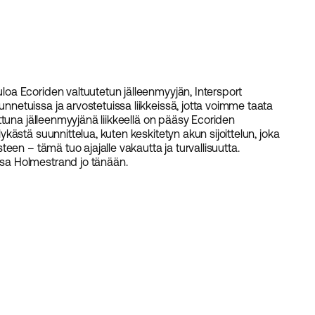
a Ecoriden valtuutetun jälleenmyyjän, Intersport
etuissa ja arvostetuissa liikkeissä, jotta voimme taata
ttuna jälleenmyyjänä liikkeellä on pääsy Ecoriden
ästä suunnittelua, kuten keskitetyn akun sijoittelun, joka
en – tämä tuo ajajalle vakautta ja turvallisuutta.
a Holmestrand jo tänään.