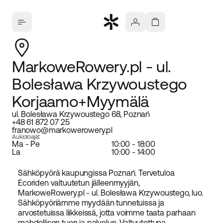
MarkoweRowery.pl - ul.
Bolesława Krzywoustego
Korjaamo+Myymälä
ul. Bolesława Krzywoustego 68, Poznań
+48 61 872 07 25
franowo@markowerowery.pl
Aukioloajat
Ma - Pe
10:00 - 18:00
La
10:00 - 14:00
Sähköpyörä kaupungissa Poznań. Tervetuloa
Ecoriden valtuutetun jälleenmyyjän,
MarkoweRowery.pl - ul. Bolesława Krzywoustego, luo.
Sähköpyöriämme myydään tunnetuissa ja
arvostetuissa liikkeissä, jotta voimme taata parhaan
mahdollisen tuen ja palvelun. Valtuutettuna