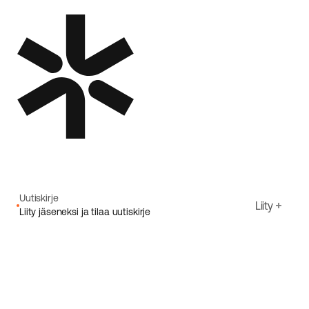
Uutiskirje
Liity
Liity jäseneksi ja tilaa uutiskirje
Sähköpostiosoite
Hyväksyn Ecoriden
Tietosuojakäytäntö