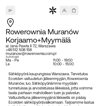
Rowerownia Muranów
Korjaamo+Myymälä
al. Jana Pawła II 72, Warszawa
+48 512 508 158
muranow@rowerownia.com.pl
Aukioloajat
Ma - Pe
11:00 - 19:00
La
10:00 - 15:00
Sähköpyörä kaupungissa Warszawa. Tervetuloa
Ecoriden valtuutetun jälleenmyyjän, Rowerownia
Muranów, luo. Sähköpyöriämme myydään
tunnetuissa ja arvostetuissa liikkeissä, jotta voimme
taata parhaan mahdollisen tuen ja palvelun.
Valtuutettuna jälleenmyyjänä liikkeellä on pääsy
Ecoriden sähköpyörävalikoimaan. Tarjoamme laatua