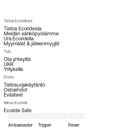
Tietoa Ecoridesta
Tietoa Ecoridesta
Meidän sähköpyörämme
Ura Ecoridella
Myymälät & jälleenmyyjät
Tuki
Ota yhteyttä
UKK
Yrityksille
Ehdot
Tietosuojakäytäntö
Ostoehdot
Evästeet
Minun Ecoride
Ecoride Safe
Ambassador
Tripper
Flexer
Loader