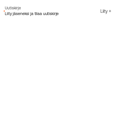
Uutiskirje
Liity
Liity jäseneksi ja tilaa uutiskirje
Sähköpostiosoite
Hyväksyn Ecoriden
Tietosuojakäytäntö
Rekisteröidy