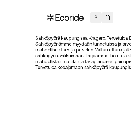
Sähköpyörä kaupungissa Kragerø. Tervetuloa Eco
Sähköpyöriämme myydään tunnetuissa ja arvost
mahdollisen tuen ja palvelun. Valtuutettuna jäl
sähköpyörävalikoimaan. Tarjoamme laatua ja älyk
mahdollistaa matalan ja tasapainoisen painopiste
Tervetuloa koeajamaan sähköpyörä kaupungiss