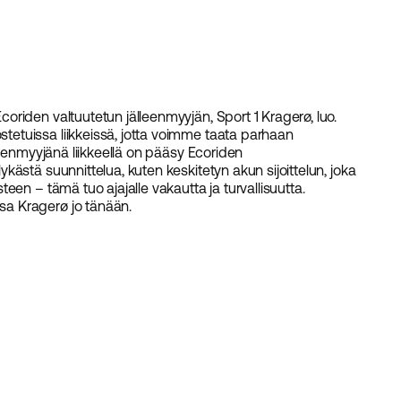
riden valtuutetun jälleenmyyjän, Sport 1 Kragerø, luo.
etuissa liikkeissä, jotta voimme taata parhaan
leenmyyjänä liikkeellä on pääsy Ecoriden
ästä suunnittelua, kuten keskitetyn akun sijoittelun, joka
en – tämä tuo ajajalle vakautta ja turvallisuutta.
a Kragerø jo tänään.