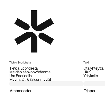
Tietoa Ecoridesta
Tuki
Tietoa Ecoridesta
Ota yhteyttä
Meidän sähköpyörämme
UKK
Ura Ecoridella
Yrityksille
Myymälät & jälleenmyyjät
Ambassador
Tripper