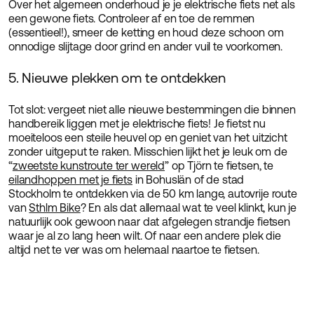
Over het algemeen onderhoud je je elektrische fiets net als
een gewone fiets. Controleer af en toe de remmen
(essentieel!), smeer de ketting en houd deze schoon om
onnodige slijtage door grind en ander vuil te voorkomen.
5. Nieuwe plekken om te ontdekken
Tot slot: vergeet niet alle nieuwe bestemmingen die binnen
handbereik liggen met je elektrische fiets!
Je fietst nu
moeiteloos een steile heuvel op en geniet van het uitzicht
zonder uitgeput te raken. Misschien lijkt het je leuk om de
“
zweetste kunstroute ter wereld
” op Tjörn te fietsen, te
eilandhoppen met je fiets
in Bohuslän of de stad
Stockholm te ontdekken via de 50 km lange, autovrije route
van
Sthlm Bike
? En als dat allemaal wat te veel klinkt, kun je
natuurlijk ook gewoon naar dat afgelegen strandje fietsen
waar je al zo lang heen wilt. Of naar een andere plek die
altijd net te ver was om helemaal naartoe te fietsen.