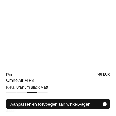
Poc
149 EUR
Omne Air MIPS
Kleur:
Uranium Black Matt
Maat:
Large
Aanpassen en toevoegen aan winkelwagen
Small
Medium
Large
Poc