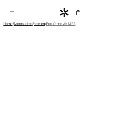
Home
Accessoires
helmen
Poc Omne Air MIPS