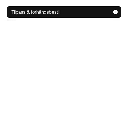
S
M/L
XL
Tilpass & forhåndsbestill
IoT-teknologi
• Spor elsykkelen din uansett hvor du er
• Alarmfunksjon
• Bestill service hos nærmeste Ecoride-servicepartner