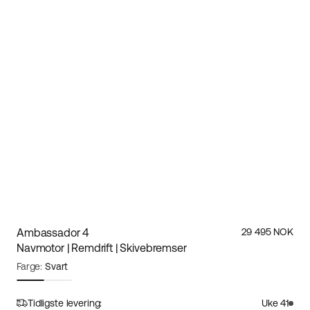
Ambassador 4
29 495 NOK
Navmotor | Remdrift | Skivebremser
Farge:
Svart
Rammestørrelse:
S
Størrelsesguide
Tidligste levering:
Uke 41