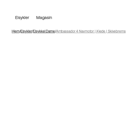
Elsykler
Magasin
Hjem
Elsykler
Elsykkel Dame
Ambassador 4 Navmotor | Kjede | Skivebrems