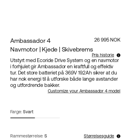
Ambassador 4
26 995 NOK
Navmotor | Kjede | Skivebrems
Pris historie
Utstyrt med Ecoride Drive System og en navmotor
i forhjulet gir Ambassador en kraftfull og effektiv
Laveste salgspris for dette produktet de siste 30
tur. Det store batteriet på 36.9V 19.2Ah sikrer at du
dagene er 26 995 NOK.
har nok energi til å utforske både lange avstander
og utfordrende bakker.
Customize your Ambassador 4 model
Farge:
Svart
Rammestørrelse:
S
Størrelsesguide