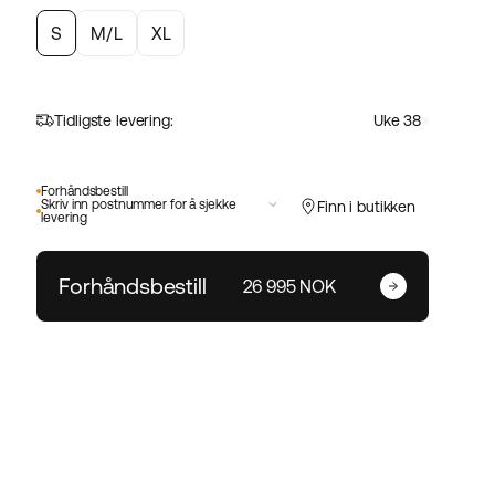
S
M/L
XL
Tidligste levering:
Uke 38
Forhåndsbestill
Skriv inn postnummer for å sjekke
Finn i butikken
levering
Forhåndsbestill
26 995 NOK
Skriv inn postnummeret ditt
Endre postnummer