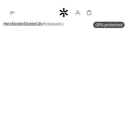
Hjem
Elsykler
Elsykkel City
Ambassador 4 Midtmotor | Kjede | Skivebrems
GPS-protected