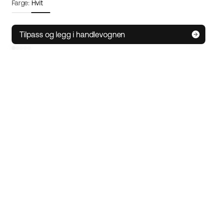
Farge:
Hvit
Rammestørrelse:
Small
Størrelsesguide
Tilpass og legg i handlevognen
S
M/L
XL
IoT-teknologi
• Spor elsykkelen din uansett hvor du er
• Alarmfunksjon