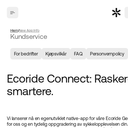
Hjem
New App Info
Kundservice
For bedrifter
Kjøpsvilkår
FAQ
Personvernpolicy
Ecoride Connect: Raskere
smartere.
Vi lanserer nå en egenutviklet native-app for våre Ecoride Gen
for oss og en tydelig oppgradering av sykkelopplevelsen din.