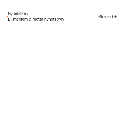
Nyhetsbrev
Bli med
Bli medlem & motta nyhetsbrev
E-post
Jeg godtar Ecorides
Personvernerklæring
Registrer deg