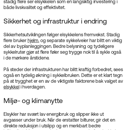
stadig flere ser elsykkelen som en langsiktig investering i
både livskvalitet og effektivitet.
Sikkerhet og infrastruktur i endring
Sikkerhetsutviklingen følger elsykkelens fremvekst. Stadig
flere bruker
hjelm
, og separate sykkelveier har blitt en viktig
del av byplanleggingen. Bedre belysning og tydeligere
sykkelruter gjør at flere føler seg trygge nok til å sykle også
i de mørkere årstidene.
På steder der infrastrukturen har blitt kraftig forbedret, sees
også en tydelig økning i sykkelbruken. Dette er et klart tegn
på at trygghet er en av de viktigste faktorene bak valget av
elsykkel
i hverdagen.
Miljø- og klimanytte
Elsykler har svært lav energibruk og slipper ikke ut
avgasser under bruk. Når de erstatter bilturer, gir det en
direkte reduksjon i utslipp og en merkbart bedre