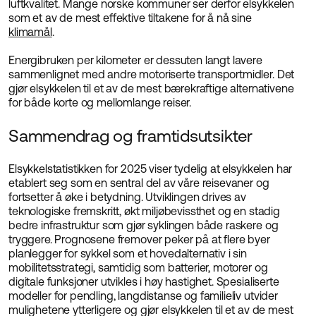
luftkvalitet. Mange norske kommuner ser derfor elsykkelen
som et av de mest effektive tiltakene for å nå sine
klimamål
.
Energibruken per kilometer er dessuten langt lavere
sammenlignet med andre motoriserte transportmidler. Det
gjør elsykkelen til et av de mest bærekraftige alternativene
for både korte og mellomlange reiser.
Sammendrag og framtidsutsikter
Elsykkelstatistikken for 2025 viser tydelig at elsykkelen har
etablert seg som en sentral del av våre reisevaner og
fortsetter å øke i betydning. Utviklingen drives av
teknologiske fremskritt, økt miljøbevissthet og en stadig
bedre infrastruktur som gjør syklingen både raskere og
tryggere. Prognosene fremover peker på at flere byer
planlegger for sykkel som et hovedalternativ i sin
mobilitetsstrategi, samtidig som batterier, motorer og
digitale funksjoner utvikles i høy hastighet. Spesialiserte
modeller for pendling, langdistanse og familieliv utvider
mulighetene ytterligere og gjør elsykkelen til et av de mest