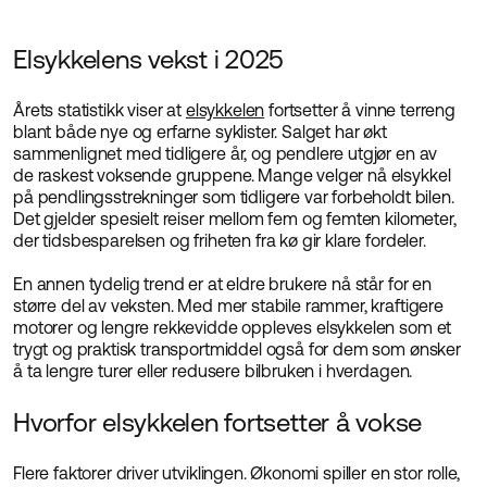
Elsykkelens vekst i 2025
Årets statistikk viser at
elsykkelen
fortsetter å vinne terreng
blant både nye og erfarne syklister. Salget har økt
sammenlignet med tidligere år, og pendlere utgjør en av
de raskest voksende gruppene. Mange velger nå elsykkel
på pendlingsstrekninger som tidligere var forbeholdt bilen.
Det gjelder spesielt reiser mellom fem og femten kilometer,
der tidsbesparelsen og friheten fra kø gir klare fordeler.
En annen tydelig trend er at eldre brukere nå står for en
større del av veksten. Med mer stabile rammer, kraftigere
motorer og lengre rekkevidde oppleves elsykkelen som et
trygt og praktisk transportmiddel også for dem som ønsker
å ta lengre turer eller redusere bilbruken i hverdagen.
Hvorfor elsykkelen fortsetter å vokse
Flere faktorer driver utviklingen. Økonomi spiller en stor rolle,