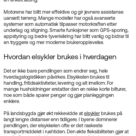
Motorene har blitt mer effektive og gir jevnere assistanse
uansett terreng. Mange modeller har også avanserte
systemer som automatisk tilpasser motorkraften etter
underlag og stigning. Smarte funksjoner som GPS-sporing,
appstyring og bedre tyverisikring har blitt vanlig og bidrar til
en tryggere og mer moderne brukeropplevelse.
Hvordan elsykler brukes i hverdagen
Det er ikke bare pendlingen som endrer seg, hele
hverdagslogistikken påvirkes. Elsykkelen brukes til
handling, fritidsaktiviteter, levering og alt imellom. For
mange husholdninger erstatter den en rekke korte bilturer,
noe som både sparer penger og gjør planleggingen
enklere.
På landsbygda gjør økt rekkevidde at
elsykler
brukes på
langt lengre distanser enn tidligere. I byene dominerer
pendlingen, der elsykkelen ofte er det raskeste
transportmiddelet i rushtiden. Den økte fleksibiliteten gjør at