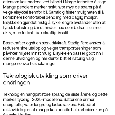
ettersom kostnadene ved bilhold i Norge fortsetter å stige.
Mange pendlere merker raskt hvor mye de sparer på å
velge elsykkel fremfor bil. Samtidig frister muligheten til å
kombinere komfortabel pendling med daglig mosjon.
Elsykkelen gjør det mulig å sykle lengre avstander uten at
fysisk belastning blir et hinder, noe som bidrar til en mer
aktiv, men fortsatt bærekraftig livsstil.
Bærekraft er også en sterk drivkraft. Stadig flere ønsker å
redusere sine utslipp og velger transportløsninger som
påvirker miljøet minst mulig. Elsykkelen passer godt inn i
denne utviklingen og har derfor blitt et naturlig valg i
mange norske husholdninger.
Teknologisk utvikling som driver
endringen
Teknologien har gjort store sprang de siste årene, og dette
merkes tydelig i 2025-modellene. Batteriene er mer
energitette, varer lengre og lades raskere. Forbedret
rekkevidde gjør at mange kan pendle hele arbeidsuken på
én enkelt lading.